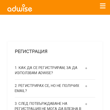
Уважаеми рекламодатели, с настоящото съобщение
бихме искали да Ви уведомим, че „Нет Инфо“ ЕАД (
„Нет
Инфо“
)
прекратява услугата Adwise
считано от
01.01.2026
г
.
РЕГИСТРАЦИЯ
За повече информация, натиснете
тук.
1. КАК ДА СЕ РЕГИСТРИРАМ, ЗА ДА
ИЗПОЛЗВАМ ADWISE?
2. РЕГИСТРИРАХ СЕ, НО НЕ ПОЛУЧИХ
EMAIL?
3. СЛЕД ПОТВЪРЖДАВАНЕ НА
РЕГИСТРАЦИЯ НЕ МОГА ДА ВЛЕЗНА В