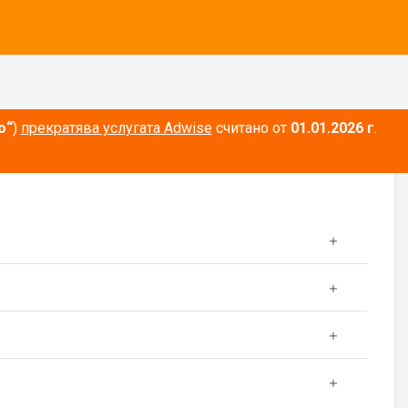
о“
)
прекратява услугата Adwise
считано от
01.01.2026 г
.