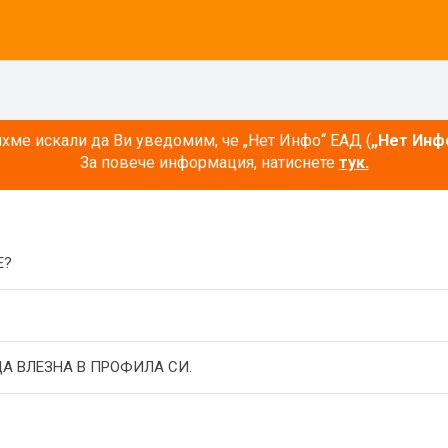
ме искали да Ви уведомим, че „Нет Инфо“ ЕАД (
„Нет Инф
За повече информация, натиснете
тук.
E?
А ВЛЕЗНА В ПРОФИЛА СИ.