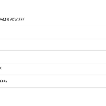
РАМ В ADWISE?
?
АТА?