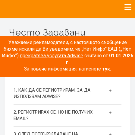
Често Задавани
Въпроси
Уважаеми рекламодатели, с настоящото съобщение
бихме искали да Ви уведомим, че „Нет Инфо“ ЕАД (
„Нет
Инфо“
)
прекратява услугата Adwise
считано от
01.01.2026
г
.
За повече информация, натиснете
тук.
РЕГИСТРАЦИЯ
1. КАК ДА СЕ РЕГИСТРИРАМ, ЗА ДА
ИЗПОЛЗВАМ ADWISE?
2. РЕГИСТРИРАХ СЕ, НО НЕ ПОЛУЧИХ
EMAIL?
3. СЛЕД ПОТВЪРЖДАВАНЕ НА