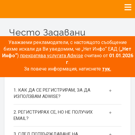
Често Задавани
Въпроси
Уважаеми рекламодатели, с настоящото съобщение
бихме искали да Ви уведомим, че „Нет Инфо“ ЕАД (
„Нет
Инфо“
)
прекратява услугата Adwise
считано от
01.01.2026
г
.
За повече информация, натиснете
тук.
РЕГИСТРАЦИЯ
1. КАК ДА СЕ РЕГИСТРИРАМ, ЗА ДА
ИЗПОЛЗВАМ ADWISE?
2. РЕГИСТРИРАХ СЕ, НО НЕ ПОЛУЧИХ
EMAIL?
3. СЛЕД ПОТВЪРЖДАВАНЕ НА