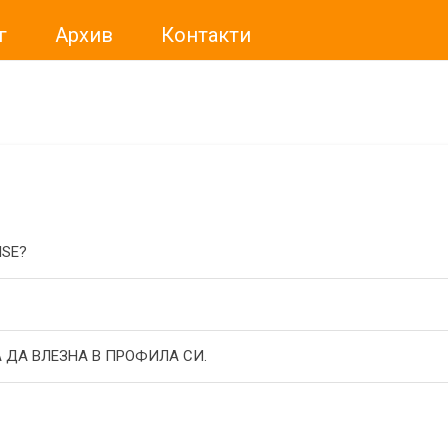
г
Архив
Контакти
ме искали да Ви уведомим, че „Нет Инфо“ ЕАД (
„Нет Инф
За повече информация, натиснете
тук.
ISE?
 ДА ВЛЕЗНА В ПРОФИЛА СИ.