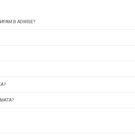
ИРАМ В ADWISE?
КА?
АМАТА?