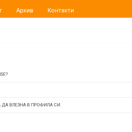
г
Архив
Контакти
ме искали да Ви уведомим, че „Нет Инфо“ ЕАД (
„Нет Инф
За повече информация, натиснете
тук.
ISE?
 ДА ВЛЕЗНА В ПРОФИЛА СИ.