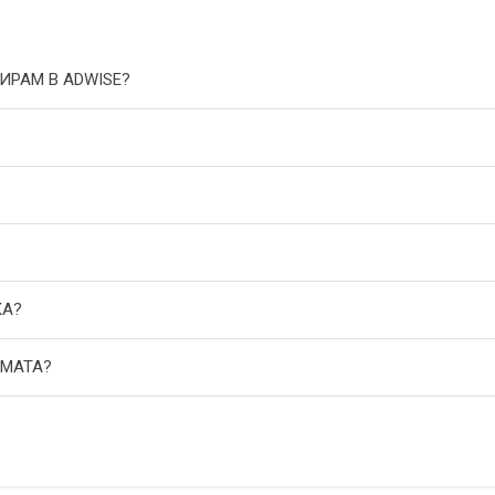
ИРАМ В ADWISE?
КА?
АМАТА?