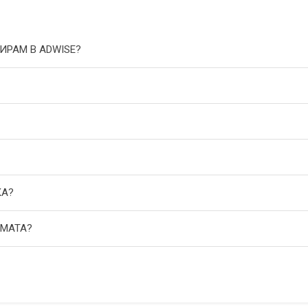
ИРАМ В ADWISE?
КА?
АМАТА?