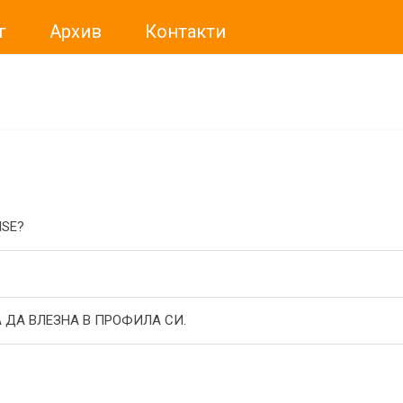
г
Архив
Контакти
ме искали да Ви уведомим, че „Нет Инфо“ ЕАД (
„Нет Инф
За повече информация, натиснете
тук.
ISE?
 ДА ВЛЕЗНА В ПРОФИЛА СИ.