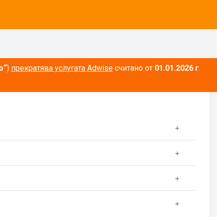
о“
)
прекратява услугата Adwise
считано от
01.01.2026 г
.