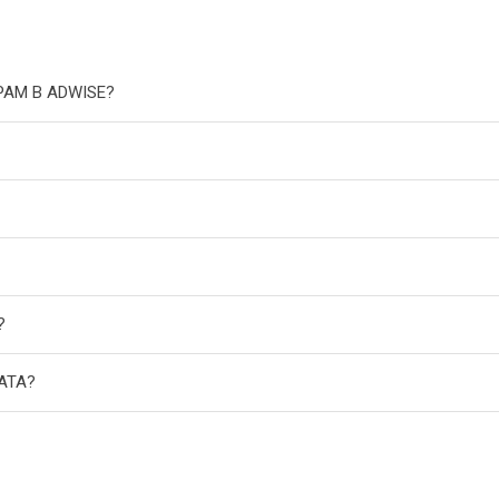
РАМ В ADWISE?
?
АТА?