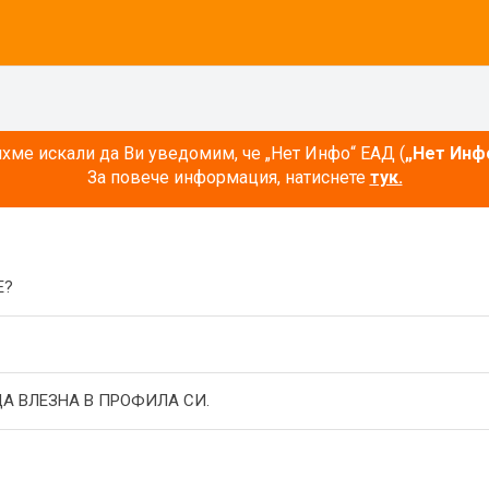
ме искали да Ви уведомим, че „Нет Инфо“ ЕАД (
„Нет Инф
За повече информация, натиснете
тук.
E?
А ВЛЕЗНА В ПРОФИЛА СИ.