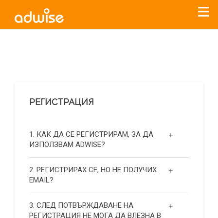
Уважаеми рекламодатели, с настоящото съобщение
бихме искали да Ви уведомим, че „Нет Инфо“ ЕАД (
„Нет
Инфо“
)
прекратява услугата Adwise
считано от
01.01.2026
г
.
РЕГИСТРАЦИЯ
За повече информация, натиснете
тук.
1. КАК ДА СЕ РЕГИСТРИРАМ, ЗА ДА
ИЗПОЛЗВАМ ADWISE?
2. РЕГИСТРИРАХ СЕ, НО НЕ ПОЛУЧИХ
EMAIL?
3. СЛЕД ПОТВЪРЖДАВАНЕ НА
РЕГИСТРАЦИЯ НЕ МОГА ДА ВЛЕЗНА В