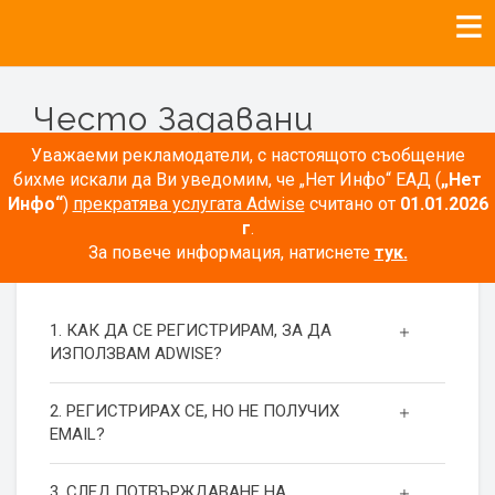
Често Задавани
Въпроси
Уважаеми рекламодатели, с настоящото съобщение
бихме искали да Ви уведомим, че „Нет Инфо“ ЕАД (
„Нет
Инфо“
)
прекратява услугата Adwise
считано от
01.01.2026
г
.
За повече информация, натиснете
тук.
РЕГИСТРАЦИЯ
1. КАК ДА СЕ РЕГИСТРИРАМ, ЗА ДА
ИЗПОЛЗВАМ ADWISE?
2. РЕГИСТРИРАХ СЕ, НО НЕ ПОЛУЧИХ
EMAIL?
3. СЛЕД ПОТВЪРЖДАВАНЕ НА