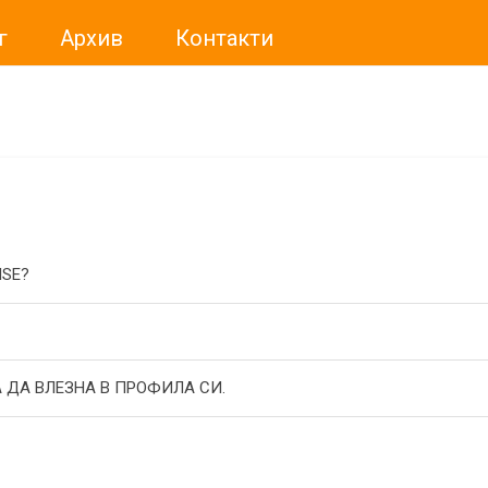
г
Архив
Контакти
ме искали да Ви уведомим, че „Нет Инфо“ ЕАД (
„Нет Инф
За повече информация, натиснете
тук.
ISE?
 ДА ВЛЕЗНА В ПРОФИЛА СИ.