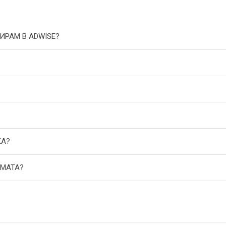
ИРАМ В ADWISE?
КА?
АМАТА?