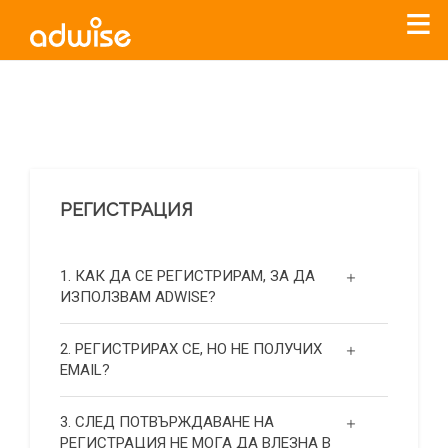
Уважаеми рекламодатели, с настоящото съобщение
бихме искали да Ви уведомим, че „Нет Инфо“ ЕАД (
„Нет
Инфо“
)
прекратява услугата Adwise
считано от
01.01.2026
г
.
РЕГИСТРАЦИЯ
За повече информация, натиснете
тук.
1. КАК ДА СЕ РЕГИСТРИРАМ, ЗА ДА
ИЗПОЛЗВАМ ADWISE?
2. РЕГИСТРИРАХ СЕ, НО НЕ ПОЛУЧИХ
EMAIL?
3. СЛЕД ПОТВЪРЖДАВАНЕ НА
РЕГИСТРАЦИЯ НЕ МОГА ДА ВЛЕЗНА В