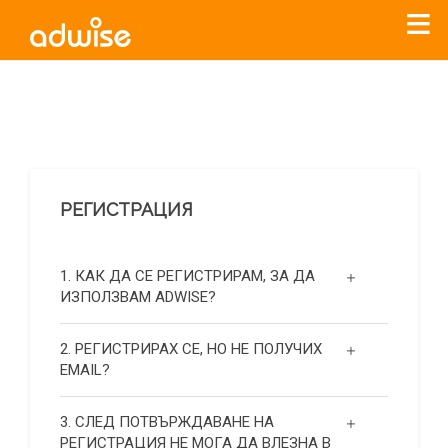
Уважаеми рекламодатели, с настоящото съобщение
бихме искали да Ви уведомим, че „Нет Инфо“ ЕАД (
„Нет
Инфо“
)
прекратява услугата Adwise
считано от
01.01.2026
г
.
РЕГИСТРАЦИЯ
За повече информация, натиснете
тук.
1. КАК ДА СЕ РЕГИСТРИРАМ, ЗА ДА
ИЗПОЛЗВАМ ADWISE?
2. РЕГИСТРИРАХ СЕ, НО НЕ ПОЛУЧИХ
EMAIL?
3. СЛЕД ПОТВЪРЖДАВАНЕ НА
РЕГИСТРАЦИЯ НЕ МОГА ДА ВЛЕЗНА В