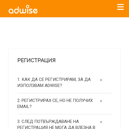
Уважаеми рекламодатели, с настоящото съобщение
бихме искали да Ви уведомим, че „Нет Инфо“ ЕАД (
„Нет
Инфо“
)
прекратява услугата Adwise
считано от
01.01.2026
г
.
РЕГИСТРАЦИЯ
За повече информация, натиснете
тук.
1. КАК ДА СЕ РЕГИСТРИРАМ, ЗА ДА
ИЗПОЛЗВАМ ADWISE?
2. РЕГИСТРИРАХ СЕ, НО НЕ ПОЛУЧИХ
EMAIL?
3. СЛЕД ПОТВЪРЖДАВАНЕ НА
РЕГИСТРАЦИЯ НЕ МОГА ДА ВЛЕЗНА В