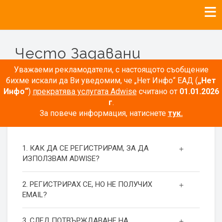
Често Задавани
Въпроси
Уважаеми рекламодатели, с настоящото съобщение
бихме искали да Ви уведомим, че „Нет Инфо“ ЕАД (
„Нет
Инфо“
)
прекратява услугата Adwise
считано от
01.01.2026
г
.
За повече информация, натиснете
тук.
РЕГИСТРАЦИЯ
1. КАК ДА СЕ РЕГИСТРИРАМ, ЗА ДА
ИЗПОЛЗВАМ ADWISE?
2. РЕГИСТРИРАХ СЕ, НО НЕ ПОЛУЧИХ
EMAIL?
3. СЛЕД ПОТВЪРЖДАВАНЕ НА