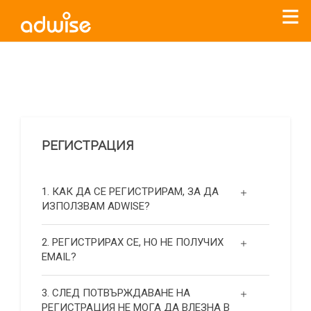
Уважаеми рекламодатели, с настоящото съобщение
бихме искали да Ви уведомим, че „Нет Инфо“ ЕАД (
„Нет
Инфо“
)
прекратява услугата Adwise
считано от
01.01.2026
г
.
РЕГИСТРАЦИЯ
За повече информация, натиснете
тук.
1. КАК ДА СЕ РЕГИСТРИРАМ, ЗА ДА
ИЗПОЛЗВАМ ADWISE?
2. РЕГИСТРИРАХ СЕ, НО НЕ ПОЛУЧИХ
EMAIL?
3. СЛЕД ПОТВЪРЖДАВАНЕ НА
РЕГИСТРАЦИЯ НЕ МОГА ДА ВЛЕЗНА В