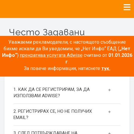
Често Задавани
Въпроси
Уважаеми рекламодатели, с настоящото съобщение
бихме искали да Ви уведомим, че „Нет Инфо“ ЕАД (
„Нет
Инфо“
)
прекратява услугата Adwise
считано от
01.01.2026
г
.
За повече информация, натиснете
тук.
РЕГИСТРАЦИЯ
1. КАК ДА СЕ РЕГИСТРИРАМ, ЗА ДА
ИЗПОЛЗВАМ ADWISE?
2. РЕГИСТРИРАХ СЕ, НО НЕ ПОЛУЧИХ
EMAIL?
3. СЛЕД ПОТВЪРЖДАВАНЕ НА