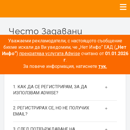
Често Задавани
Въпроси
Уважаеми рекламодатели, с настоящото съобщение
бихме искали да Ви уведомим, че „Нет Инфо“ ЕАД (
„Нет
Инфо“
)
прекратява услугата Adwise
считано от
01.01.2026
г
.
За повече информация, натиснете
тук.
РЕГИСТРАЦИЯ
1. КАК ДА СЕ РЕГИСТРИРАМ, ЗА ДА
ИЗПОЛЗВАМ ADWISE?
2. РЕГИСТРИРАХ СЕ, НО НЕ ПОЛУЧИХ
EMAIL?
3. СЛЕД ПОТВЪРЖДАВАНЕ НА