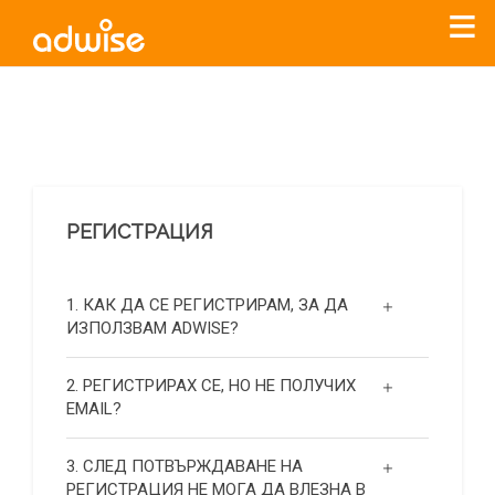
Уважаеми рекламодатели, с настоящото съобщение
бихме искали да Ви уведомим, че „Нет Инфо“ ЕАД (
„Нет
Инфо“
)
прекратява услугата Adwise
считано от
01.01.2026
г
.
РЕГИСТРАЦИЯ
За повече информация, натиснете
тук.
1. КАК ДА СЕ РЕГИСТРИРАМ, ЗА ДА
ИЗПОЛЗВАМ ADWISE?
2. РЕГИСТРИРАХ СЕ, НО НЕ ПОЛУЧИХ
EMAIL?
3. СЛЕД ПОТВЪРЖДАВАНЕ НА
РЕГИСТРАЦИЯ НЕ МОГА ДА ВЛЕЗНА В