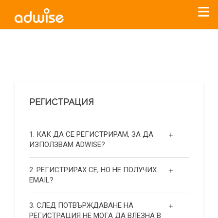
Уважаеми рекламодатели, с настоящото съобщение
бихме искали да Ви уведомим, че „Нет Инфо“ ЕАД (
„Нет
Инфо“
)
прекратява услугата Adwise
считано от
01.01.2026
г
.
РЕГИСТРАЦИЯ
За повече информация, натиснете
тук.
1. КАК ДА СЕ РЕГИСТРИРАМ, ЗА ДА
ИЗПОЛЗВАМ ADWISE?
2. РЕГИСТРИРАХ СЕ, НО НЕ ПОЛУЧИХ
EMAIL?
3. СЛЕД ПОТВЪРЖДАВАНЕ НА
РЕГИСТРАЦИЯ НЕ МОГА ДА ВЛЕЗНА В