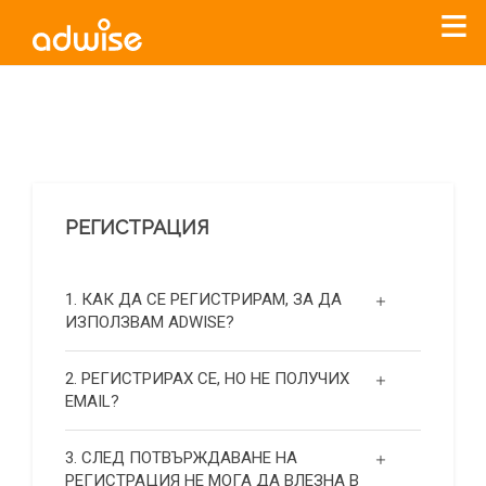
Уважаеми рекламодатели, с настоящото съобщение
бихме искали да Ви уведомим, че „Нет Инфо“ ЕАД (
„Нет
Инфо“
)
прекратява услугата Adwise
считано от
01.01.2026
г
.
РЕГИСТРАЦИЯ
За повече информация, натиснете
тук.
1. КАК ДА СЕ РЕГИСТРИРАМ, ЗА ДА
ИЗПОЛЗВАМ ADWISE?
2. РЕГИСТРИРАХ СЕ, НО НЕ ПОЛУЧИХ
EMAIL?
3. СЛЕД ПОТВЪРЖДАВАНЕ НА
РЕГИСТРАЦИЯ НЕ МОГА ДА ВЛЕЗНА В