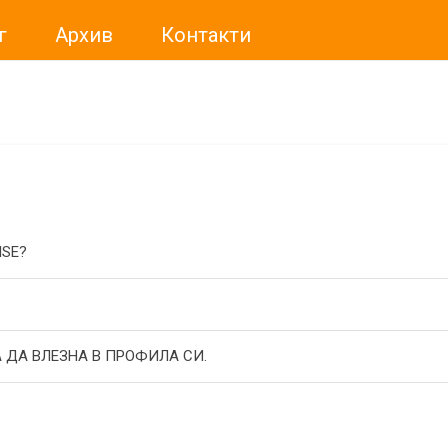
г
Архив
Контакти
ме искали да Ви уведомим, че „Нет Инфо“ ЕАД (
„Нет Инф
За повече информация, натиснете
тук.
ISE?
 ДА ВЛЕЗНА В ПРОФИЛА СИ.