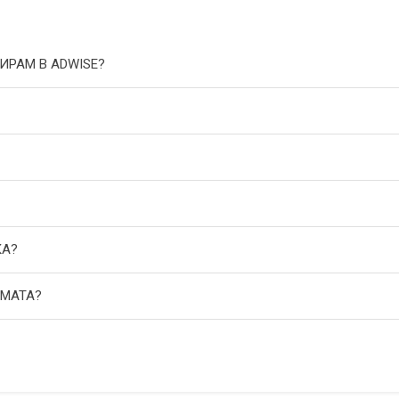
ИРАМ В ADWISE?
КА?
АМАТА?