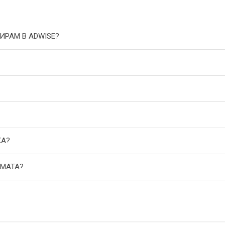
ИРАМ В ADWISE?
КА?
АМАТА?