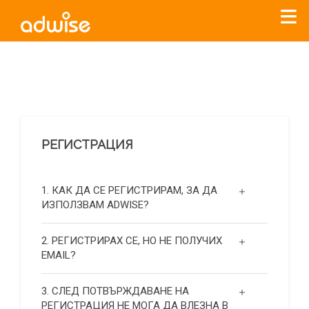
Уважаеми рекламодатели, с настоящото съобщение
бихме искали да Ви уведомим, че „Нет Инфо“ ЕАД (
„Нет
Инфо“
)
прекратява услугата Adwise
считано от
01.01.2026
г
.
РЕГИСТРАЦИЯ
За повече информация, натиснете
тук.
1. КАК ДА СЕ РЕГИСТРИРАМ, ЗА ДА
ИЗПОЛЗВАМ ADWISE?
2. РЕГИСТРИРАХ СЕ, НО НЕ ПОЛУЧИХ
EMAIL?
3. СЛЕД ПОТВЪРЖДАВАНЕ НА
РЕГИСТРАЦИЯ НЕ МОГА ДА ВЛЕЗНА В