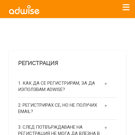
Уважаеми рекламодатели, с настоящото съобщение
бихме искали да Ви уведомим, че „Нет Инфо“ ЕАД (
„Нет
Инфо“
)
прекратява услугата Adwise
считано от
01.01.2026
г
.
РЕГИСТРАЦИЯ
За повече информация, натиснете
тук.
1. КАК ДА СЕ РЕГИСТРИРАМ, ЗА ДА
ИЗПОЛЗВАМ ADWISE?
2. РЕГИСТРИРАХ СЕ, НО НЕ ПОЛУЧИХ
EMAIL?
3. СЛЕД ПОТВЪРЖДАВАНЕ НА
РЕГИСТРАЦИЯ НЕ МОГА ДА ВЛЕЗНА В