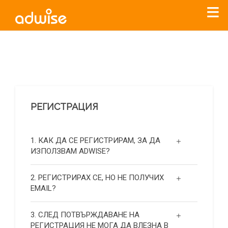
Уважаеми рекламодатели, с настоящото съобщение
бихме искали да Ви уведомим, че „Нет Инфо“ ЕАД (
„Нет
Инфо“
)
прекратява услугата Adwise
считано от
01.01.2026
г
.
РЕГИСТРАЦИЯ
За повече информация, натиснете
тук.
1. КАК ДА СЕ РЕГИСТРИРАМ, ЗА ДА
ИЗПОЛЗВАМ ADWISE?
2. РЕГИСТРИРАХ СЕ, НО НЕ ПОЛУЧИХ
EMAIL?
3. СЛЕД ПОТВЪРЖДАВАНЕ НА
РЕГИСТРАЦИЯ НЕ МОГА ДА ВЛЕЗНА В