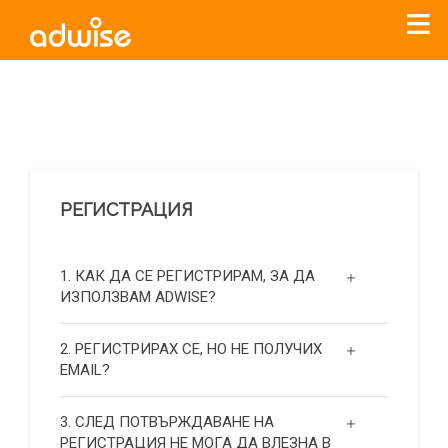
Уважаеми рекламодатели, с настоящото съобщение
бихме искали да Ви уведомим, че „Нет Инфо“ ЕАД (
„Нет
Инфо“
)
прекратява услугата Adwise
считано от
01.01.2026
г
.
РЕГИСТРАЦИЯ
За повече информация, натиснете
тук.
1. КАК ДА СЕ РЕГИСТРИРАМ, ЗА ДА
ИЗПОЛЗВАМ ADWISE?
2. РЕГИСТРИРАХ СЕ, НО НЕ ПОЛУЧИХ
EMAIL?
3. СЛЕД ПОТВЪРЖДАВАНЕ НА
РЕГИСТРАЦИЯ НЕ МОГА ДА ВЛЕЗНА В