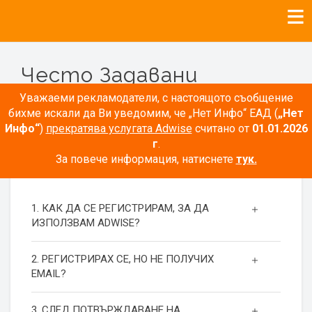
Често Задавани
Въпроси
Уважаеми рекламодатели, с настоящото съобщение
бихме искали да Ви уведомим, че „Нет Инфо“ ЕАД (
„Нет
Инфо“
)
прекратява услугата Adwise
считано от
01.01.2026
г
.
За повече информация, натиснете
тук.
РЕГИСТРАЦИЯ
1. КАК ДА СЕ РЕГИСТРИРАМ, ЗА ДА
ИЗПОЛЗВАМ ADWISE?
2. РЕГИСТРИРАХ СЕ, НО НЕ ПОЛУЧИХ
EMAIL?
3. СЛЕД ПОТВЪРЖДАВАНЕ НА