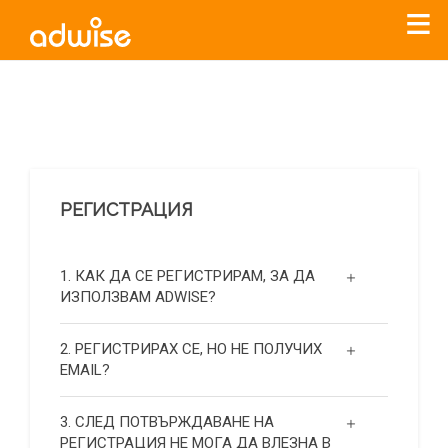
Уважаеми рекламодатели, с настоящото съобщение
бихме искали да Ви уведомим, че „Нет Инфо“ ЕАД (
„Нет
Инфо“
)
прекратява услугата Adwise
считано от
01.01.2026
г
.
РЕГИСТРАЦИЯ
За повече информация, натиснете
тук.
1. КАК ДА СЕ РЕГИСТРИРАМ, ЗА ДА
ИЗПОЛЗВАМ ADWISE?
2. РЕГИСТРИРАХ СЕ, НО НЕ ПОЛУЧИХ
EMAIL?
3. СЛЕД ПОТВЪРЖДАВАНЕ НА
РЕГИСТРАЦИЯ НЕ МОГА ДА ВЛЕЗНА В