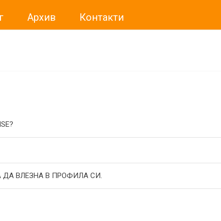
г
Архив
Контакти
ме искали да Ви уведомим, че „Нет Инфо“ ЕАД (
„Нет Инф
За повече информация, натиснете
тук.
ISE?
 ДА ВЛЕЗНА В ПРОФИЛА СИ.