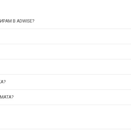
ИРАМ В ADWISE?
КА?
АМАТА?