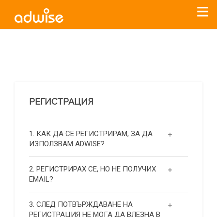
Уважаеми рекламодатели, с настоящото съобщение
бихме искали да Ви уведомим, че „Нет Инфо“ ЕАД (
„Нет
Инфо“
)
прекратява услугата Adwise
считано от
01.01.2026
г
.
РЕГИСТРАЦИЯ
За повече информация, натиснете
тук.
1. КАК ДА СЕ РЕГИСТРИРАМ, ЗА ДА
ИЗПОЛЗВАМ ADWISE?
2. РЕГИСТРИРАХ СЕ, НО НЕ ПОЛУЧИХ
EMAIL?
3. СЛЕД ПОТВЪРЖДАВАНЕ НА
РЕГИСТРАЦИЯ НЕ МОГА ДА ВЛЕЗНА В