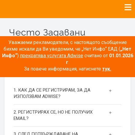
Често Задавани
Въпроси
Уважаеми рекламодатели, с настоящото съобщение
бихме искали да Ви уведомим, че „Нет Инфо“ ЕАД (
„Нет
Инфо“
)
прекратява услугата Adwise
считано от
01.01.2026
г
.
За повече информация, натиснете
тук.
РЕГИСТРАЦИЯ
1. КАК ДА СЕ РЕГИСТРИРАМ, ЗА ДА
ИЗПОЛЗВАМ ADWISE?
2. РЕГИСТРИРАХ СЕ, НО НЕ ПОЛУЧИХ
EMAIL?
3. СЛЕД ПОТВЪРЖДАВАНЕ НА