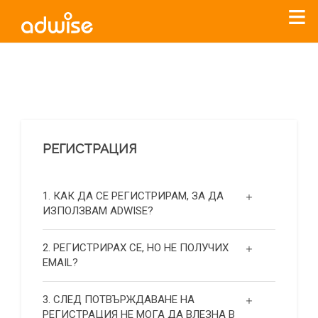
Уважаеми рекламодатели, с настоящото съобщение
бихме искали да Ви уведомим, че „Нет Инфо“ ЕАД (
„Нет
Инфо“
)
прекратява услугата Adwise
считано от
01.01.2026
г
.
РЕГИСТРАЦИЯ
За повече информация, натиснете
тук.
1. КАК ДА СЕ РЕГИСТРИРАМ, ЗА ДА
ИЗПОЛЗВАМ ADWISE?
2. РЕГИСТРИРАХ СЕ, НО НЕ ПОЛУЧИХ
EMAIL?
3. СЛЕД ПОТВЪРЖДАВАНЕ НА
РЕГИСТРАЦИЯ НЕ МОГА ДА ВЛЕЗНА В