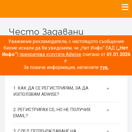
Често Задавани
Въпроси
Уважаеми рекламодатели, с настоящото съобщение
бихме искали да Ви уведомим, че „Нет Инфо“ ЕАД (
„Нет
Инфо“
)
прекратява услугата Adwise
считано от
01.01.2026
г
.
За повече информация, натиснете
тук.
РЕГИСТРАЦИЯ
1. КАК ДА СЕ РЕГИСТРИРАМ, ЗА ДА
ИЗПОЛЗВАМ ADWISE?
2. РЕГИСТРИРАХ СЕ, НО НЕ ПОЛУЧИХ
EMAIL?
3. СЛЕД ПОТВЪРЖДАВАНЕ НА