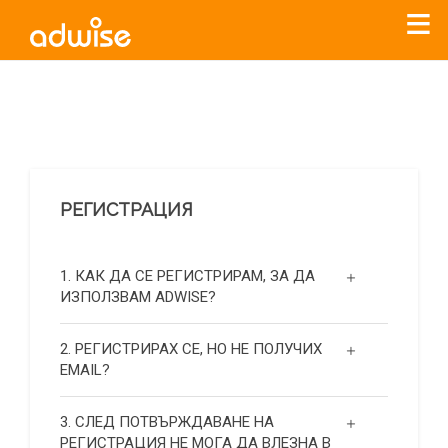
Уважаеми рекламодатели, с настоящото съобщение
бихме искали да Ви уведомим, че „Нет Инфо“ ЕАД (
„Нет
Инфо“
)
прекратява услугата Adwise
считано от
01.01.2026
г
.
РЕГИСТРАЦИЯ
За повече информация, натиснете
тук.
1. КАК ДА СЕ РЕГИСТРИРАМ, ЗА ДА
ИЗПОЛЗВАМ ADWISE?
2. РЕГИСТРИРАХ СЕ, НО НЕ ПОЛУЧИХ
EMAIL?
3. СЛЕД ПОТВЪРЖДАВАНЕ НА
РЕГИСТРАЦИЯ НЕ МОГА ДА ВЛЕЗНА В