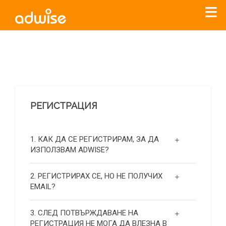
Уважаеми рекламодатели, с настоящото съобщение
бихме искали да Ви уведомим, че „Нет Инфо“ ЕАД (
„Нет
Инфо“
)
прекратява услугата Adwise
считано от
01.01.2026
г
.
РЕГИСТРАЦИЯ
За повече информация, натиснете
тук.
1. КАК ДА СЕ РЕГИСТРИРАМ, ЗА ДА
ИЗПОЛЗВАМ ADWISE?
2. РЕГИСТРИРАХ СЕ, НО НЕ ПОЛУЧИХ
EMAIL?
3. СЛЕД ПОТВЪРЖДАВАНЕ НА
РЕГИСТРАЦИЯ НЕ МОГА ДА ВЛЕЗНА В