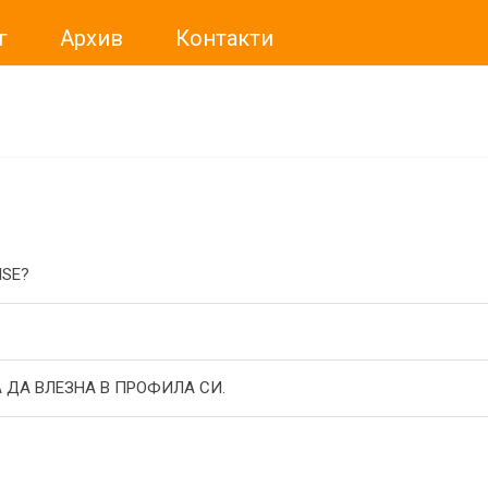
г
Архив
Контакти
ме искали да Ви уведомим, че „Нет Инфо“ ЕАД (
„Нет Инф
За повече информация, натиснете
тук.
ISE?
 ДА ВЛЕЗНА В ПРОФИЛА СИ.