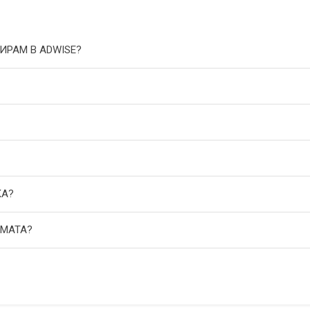
ИРАМ В ADWISE?
КА?
АМАТА?