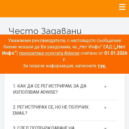
Често Задавани
Въпроси
Уважаеми рекламодатели, с настоящото съобщение
бихме искали да Ви уведомим, че „Нет Инфо“ ЕАД (
„Нет
Инфо“
)
прекратява услугата Adwise
считано от
01.01.2026
г
.
За повече информация, натиснете
тук.
РЕГИСТРАЦИЯ
1. КАК ДА СЕ РЕГИСТРИРАМ, ЗА ДА
ИЗПОЛЗВАМ ADWISE?
2. РЕГИСТРИРАХ СЕ, НО НЕ ПОЛУЧИХ
EMAIL?
3. СЛЕД ПОТВЪРЖДАВАНЕ НА