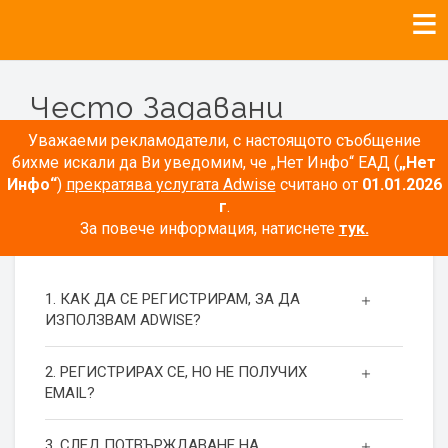
Често Задавани
Въпроси
Уважаеми рекламодатели, с настоящото съобщение
бихме искали да Ви уведомим, че „Нет Инфо“ ЕАД (
„Нет
Инфо“
)
прекратява услугата Adwise
считано от
01.01.2026
г
.
За повече информация, натиснете
тук.
РЕГИСТРАЦИЯ
1. КАК ДА СЕ РЕГИСТРИРАМ, ЗА ДА
ИЗПОЛЗВАМ ADWISE?
2. РЕГИСТРИРАХ СЕ, НО НЕ ПОЛУЧИХ
EMAIL?
3. СЛЕД ПОТВЪРЖДАВАНЕ НА