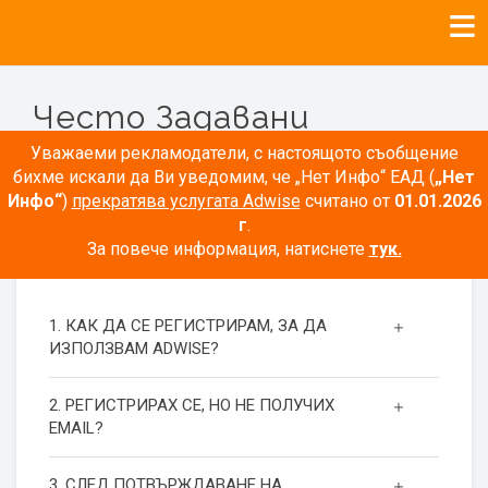
Често Задавани
Въпроси
Уважаеми рекламодатели, с настоящото съобщение
бихме искали да Ви уведомим, че „Нет Инфо“ ЕАД (
„Нет
Инфо“
)
прекратява услугата Adwise
считано от
01.01.2026
г
.
За повече информация, натиснете
тук.
РЕГИСТРАЦИЯ
1. КАК ДА СЕ РЕГИСТРИРАМ, ЗА ДА
ИЗПОЛЗВАМ ADWISE?
2. РЕГИСТРИРАХ СЕ, НО НЕ ПОЛУЧИХ
EMAIL?
3. СЛЕД ПОТВЪРЖДАВАНЕ НА