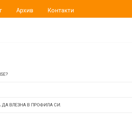
г
Архив
Контакти
ме искали да Ви уведомим, че „Нет Инфо“ ЕАД (
„Нет Инф
За повече информация, натиснете
тук.
ISE?
 ДА ВЛЕЗНА В ПРОФИЛА СИ.