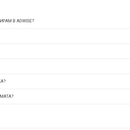
ИРАМ В ADWISE?
КА?
АМАТА?