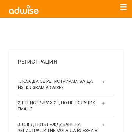
Уважаеми рекламодатели, с настоящото съобщение
бихме искали да Ви уведомим, че „Нет Инфо“ ЕАД (
„Нет
Инфо“
)
прекратява услугата Adwise
считано от
01.01.2026
г
.
РЕГИСТРАЦИЯ
За повече информация, натиснете
тук.
1. КАК ДА СЕ РЕГИСТРИРАМ, ЗА ДА
ИЗПОЛЗВАМ ADWISE?
2. РЕГИСТРИРАХ СЕ, НО НЕ ПОЛУЧИХ
EMAIL?
3. СЛЕД ПОТВЪРЖДАВАНЕ НА
РЕГИСТРАЦИЯ НЕ МОГА ДА ВЛЕЗНА В