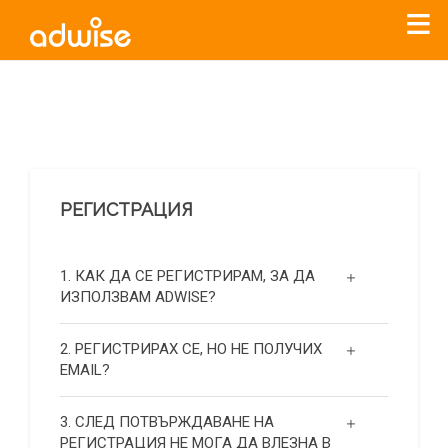
Уважаеми рекламодатели, с настоящото съобщение
бихме искали да Ви уведомим, че „Нет Инфо“ ЕАД (
„Нет
Инфо“
)
прекратява услугата Adwise
считано от
01.01.2026
г
.
РЕГИСТРАЦИЯ
За повече информация, натиснете
тук.
1. КАК ДА СЕ РЕГИСТРИРАМ, ЗА ДА
ИЗПОЛЗВАМ ADWISE?
2. РЕГИСТРИРАХ СЕ, НО НЕ ПОЛУЧИХ
EMAIL?
3. СЛЕД ПОТВЪРЖДАВАНЕ НА
РЕГИСТРАЦИЯ НЕ МОГА ДА ВЛЕЗНА В