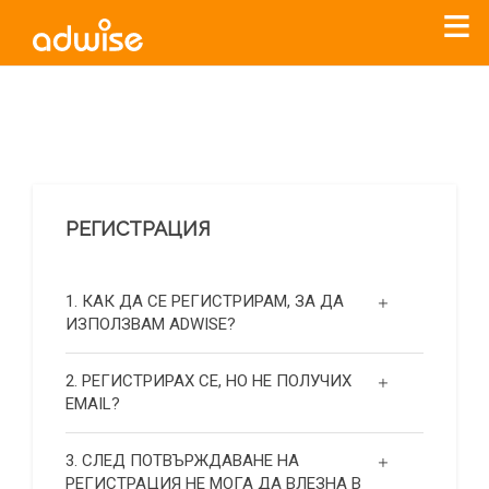
Уважаеми рекламодатели, с настоящото съобщение
бихме искали да Ви уведомим, че „Нет Инфо“ ЕАД (
„Нет
Инфо“
)
прекратява услугата Adwise
считано от
01.01.2026
г
.
РЕГИСТРАЦИЯ
За повече информация, натиснете
тук.
1. КАК ДА СЕ РЕГИСТРИРАМ, ЗА ДА
ИЗПОЛЗВАМ ADWISE?
2. РЕГИСТРИРАХ СЕ, НО НЕ ПОЛУЧИХ
EMAIL?
3. СЛЕД ПОТВЪРЖДАВАНЕ НА
РЕГИСТРАЦИЯ НЕ МОГА ДА ВЛЕЗНА В