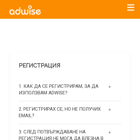
Уважаеми рекламодатели, с настоящото съобщение
бихме искали да Ви уведомим, че „Нет Инфо“ ЕАД (
„Нет
Инфо“
)
прекратява услугата Adwise
считано от
01.01.2026
г
.
РЕГИСТРАЦИЯ
За повече информация, натиснете
тук.
1. КАК ДА СЕ РЕГИСТРИРАМ, ЗА ДА
ИЗПОЛЗВАМ ADWISE?
2. РЕГИСТРИРАХ СЕ, НО НЕ ПОЛУЧИХ
EMAIL?
3. СЛЕД ПОТВЪРЖДАВАНЕ НА
РЕГИСТРАЦИЯ НЕ МОГА ДА ВЛЕЗНА В