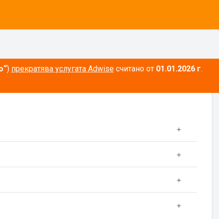
о“
)
прекратява услугата Adwise
считано от
01.01.2026 г
.