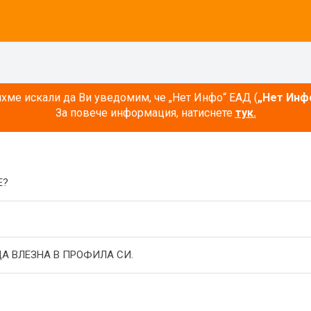
ме искали да Ви уведомим, че „Нет Инфо“ ЕАД (
„Нет Инф
За повече информация, натиснете
тук.
E?
А ВЛЕЗНА В ПРОФИЛА СИ.