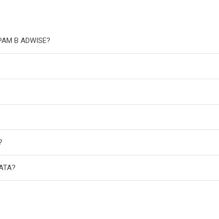
РАМ В ADWISE?
?
АТА?