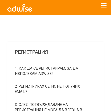
Уважаеми рекламодатели, с настоящото съобщение
бихме искали да Ви уведомим, че „Нет Инфо“ ЕАД (
„Нет
Инфо“
)
прекратява услугата Adwise
считано от
01.01.2026
г
.
РЕГИСТРАЦИЯ
За повече информация, натиснете
тук.
1. КАК ДА СЕ РЕГИСТРИРАМ, ЗА ДА
ИЗПОЛЗВАМ ADWISE?
2. РЕГИСТРИРАХ СЕ, НО НЕ ПОЛУЧИХ
EMAIL?
3. СЛЕД ПОТВЪРЖДАВАНЕ НА
РЕГИСТРАЦИЯ НЕ МОГА ДА ВЛЕЗНА В