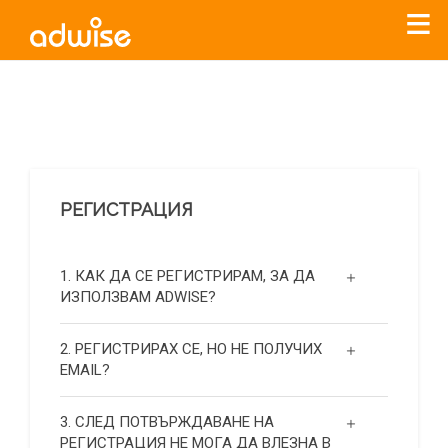
Уважаеми рекламодатели, с настоящото съобщение
бихме искали да Ви уведомим, че „Нет Инфо“ ЕАД (
„Нет
Инфо“
)
прекратява услугата Adwise
считано от
01.01.2026
г
.
РЕГИСТРАЦИЯ
За повече информация, натиснете
тук.
1. КАК ДА СЕ РЕГИСТРИРАМ, ЗА ДА
ИЗПОЛЗВАМ ADWISE?
2. РЕГИСТРИРАХ СЕ, НО НЕ ПОЛУЧИХ
EMAIL?
3. СЛЕД ПОТВЪРЖДАВАНЕ НА
РЕГИСТРАЦИЯ НЕ МОГА ДА ВЛЕЗНА В