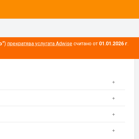
о“
)
прекратява услугата Adwise
считано от
01.01.2026 г
.