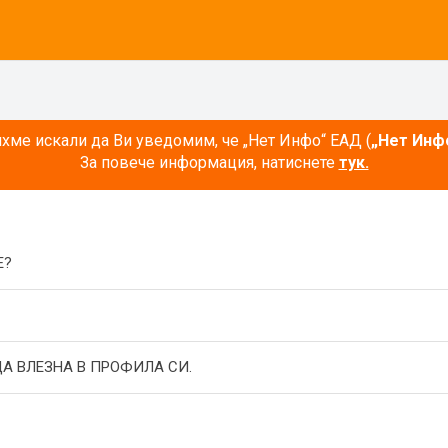
ме искали да Ви уведомим, че „Нет Инфо“ ЕАД (
„Нет Инф
За повече информация, натиснете
тук.
E?
А ВЛЕЗНА В ПРОФИЛА СИ.