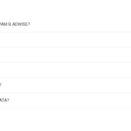
РАМ В ADWISE?
?
АТА?