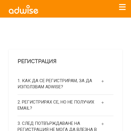
Уважаеми рекламодатели, с настоящото съобщение
бихме искали да Ви уведомим, че „Нет Инфо“ ЕАД (
„Нет
Инфо“
)
прекратява услугата Adwise
считано от
01.01.2026
г
.
РЕГИСТРАЦИЯ
За повече информация, натиснете
тук.
1. КАК ДА СЕ РЕГИСТРИРАМ, ЗА ДА
ИЗПОЛЗВАМ ADWISE?
2. РЕГИСТРИРАХ СЕ, НО НЕ ПОЛУЧИХ
EMAIL?
3. СЛЕД ПОТВЪРЖДАВАНЕ НА
РЕГИСТРАЦИЯ НЕ МОГА ДА ВЛЕЗНА В